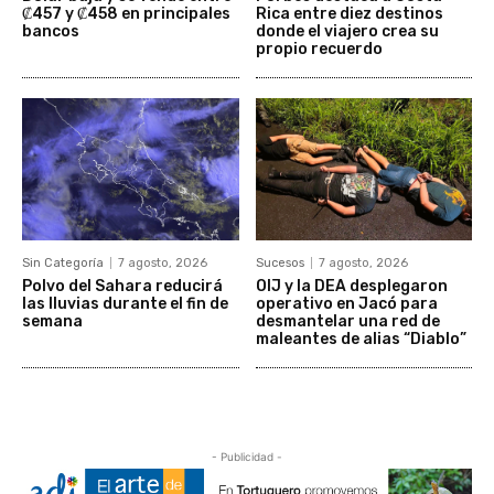
₡457 y ₡458 en principales
Rica entre diez destinos
bancos
donde el viajero crea su
propio recuerdo
Sin Categoría
7 agosto, 2026
Sucesos
7 agosto, 2026
Polvo del Sahara reducirá
OIJ y la DEA desplegaron
las lluvias durante el fin de
operativo en Jacó para
semana
desmantelar una red de
maleantes de alias “Diablo”
- Publicidad -