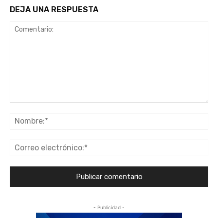
DEJA UNA RESPUESTA
Comentario:
No
Co
ele
- Publicidad -