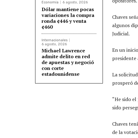
opositores.
Economía
6 agosto, 2026
Dólar mantiene pocas
variaciones la compra
Chaves seña
ronda ¢446 y venta
algunos dip
¢460
Judicial.
Internacionales
6 agosto, 2026
En un inicio
Michael Lawrence
admite delito en red
presidente 
de apuestas y negoció
con corte
estadounidense
La solicitu
prosperó de
“He sido el
sido perseg
Chaves tení
de la votac