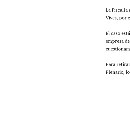
La Fiscalía
Vives, por 
El caso est
empresa del
cuestionami
Para retira
Plenario, l
______