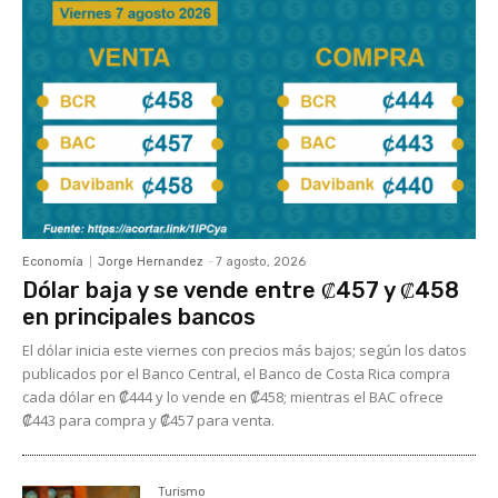
Economía
Jorge Hernandez
-
7 agosto, 2026
Dólar baja y se vende entre ₡457 y ₡458
en principales bancos
El dólar inicia este viernes con precios más bajos; según los datos
publicados por el Banco Central, el Banco de Costa Rica compra
cada dólar en ₡444 y lo vende en ₡458; mientras el BAC ofrece
₡443 para compra y ₡457 para venta.
Turismo