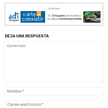
- Publicidad -
DEJA UNA RESPUESTA
Comentario:
No
Co
ele