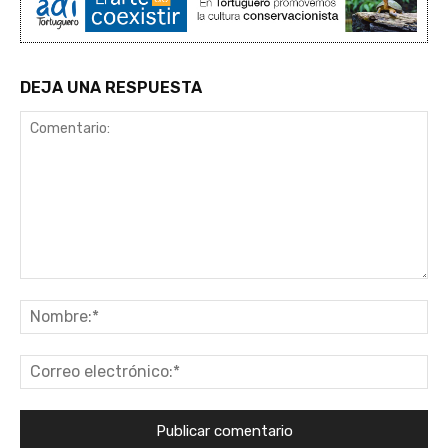
DEJA UNA RESPUESTA
Comentario:
No
Co
ele