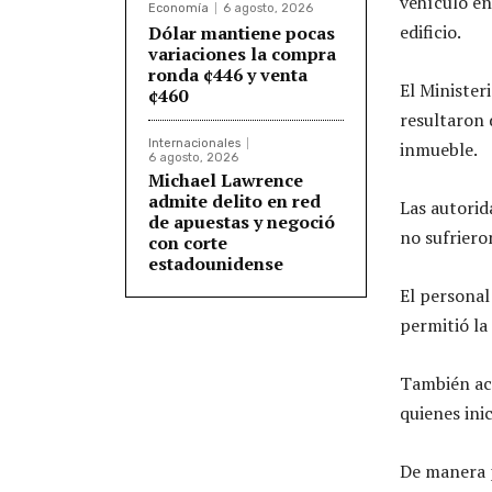
vehículo en
Economía
6 agosto, 2026
edificio.
Dólar mantiene pocas
variaciones la compra
ronda ¢446 y venta
El Minister
¢460
resultaron 
Internacionales
inmueble.
6 agosto, 2026
Michael Lawrence
admite delito en red
Las autorid
de apuestas y negoció
no sufriero
con corte
estadounidense
El personal
permitió la 
También acu
quienes inic
De manera p