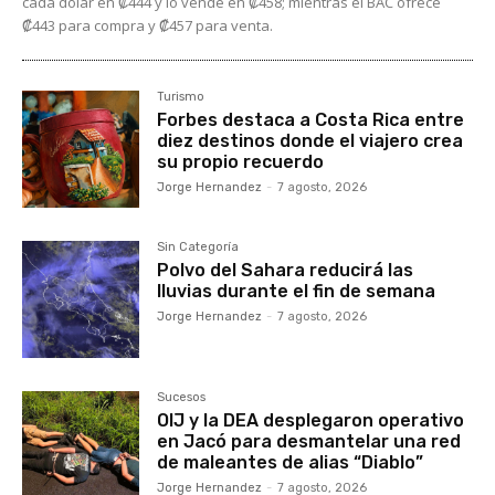
cada dólar en ₡444 y lo vende en ₡458; mientras el BAC ofrece
₡443 para compra y ₡457 para venta.
Turismo
Forbes destaca a Costa Rica entre
diez destinos donde el viajero crea
su propio recuerdo
Jorge Hernandez
-
7 agosto, 2026
Sin Categoría
Polvo del Sahara reducirá las
lluvias durante el fin de semana
Jorge Hernandez
-
7 agosto, 2026
Sucesos
OIJ y la DEA desplegaron operativo
en Jacó para desmantelar una red
de maleantes de alias “Diablo”
Jorge Hernandez
-
7 agosto, 2026