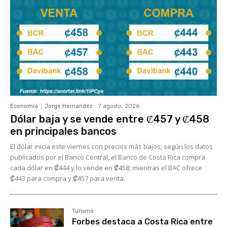
Economía
Jorge Hernandez
-
7 agosto, 2026
Dólar baja y se vende entre ₡457 y ₡458
en principales bancos
El dólar inicia este viernes con precios más bajos; según los datos
publicados por el Banco Central, el Banco de Costa Rica compra
cada dólar en ₡444 y lo vende en ₡458; mientras el BAC ofrece
₡443 para compra y ₡457 para venta.
Turismo
Forbes destaca a Costa Rica entre