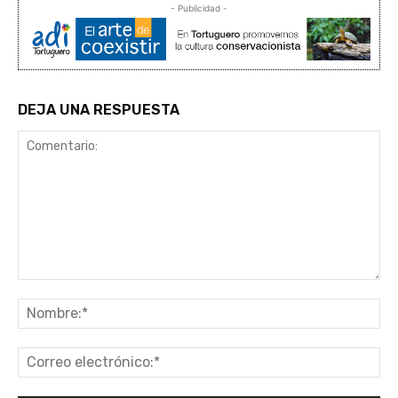
- Publicidad -
DEJA UNA RESPUESTA
Comentario:
No
Co
ele