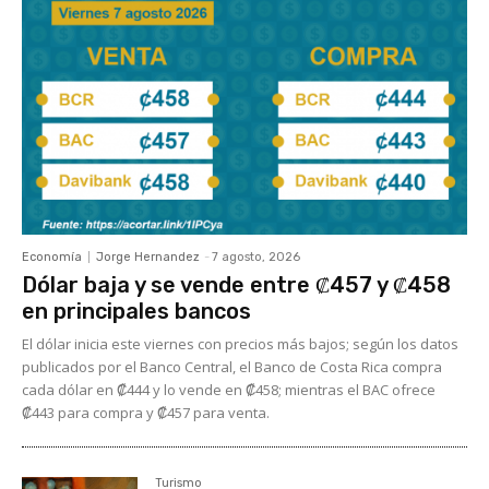
Economía
Jorge Hernandez
-
7 agosto, 2026
Dólar baja y se vende entre ₡457 y ₡458
en principales bancos
El dólar inicia este viernes con precios más bajos; según los datos
publicados por el Banco Central, el Banco de Costa Rica compra
cada dólar en ₡444 y lo vende en ₡458; mientras el BAC ofrece
₡443 para compra y ₡457 para venta.
Turismo