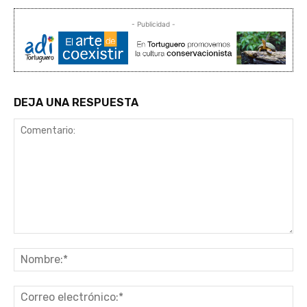
- Publicidad -
DEJA UNA RESPUESTA
Comentario:
No
Co
ele