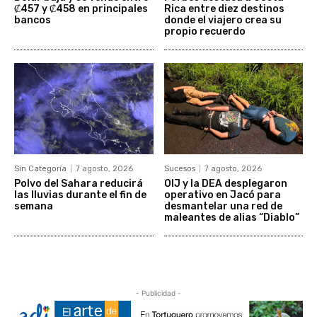
₡457 y ₡458 en principales
Rica entre diez destinos
bancos
donde el viajero crea su
propio recuerdo
Sin Categoría
7 agosto, 2026
Sucesos
7 agosto, 2026
Polvo del Sahara reducirá
OIJ y la DEA desplegaron
las lluvias durante el fin de
operativo en Jacó para
semana
desmantelar una red de
maleantes de alias “Diablo”
- Publicidad -