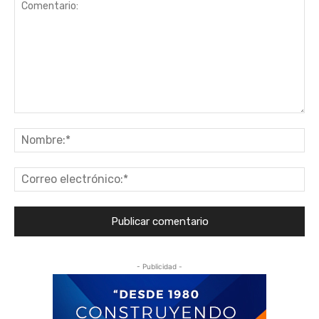
Comentario:
No
Co
ele
- Publicidad -