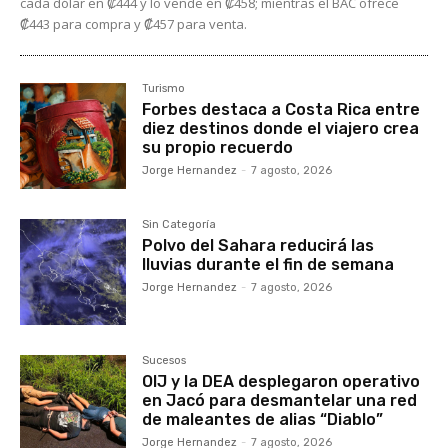
cada dólar en ₡444 y lo vende en ₡458; mientras el BAC ofrece
₡443 para compra y ₡457 para venta.
Turismo
Forbes destaca a Costa Rica entre
diez destinos donde el viajero crea
su propio recuerdo
Jorge Hernandez
-
7 agosto, 2026
Sin Categoría
Polvo del Sahara reducirá las
lluvias durante el fin de semana
Jorge Hernandez
-
7 agosto, 2026
Sucesos
OIJ y la DEA desplegaron operativo
en Jacó para desmantelar una red
de maleantes de alias “Diablo”
Jorge Hernandez
-
7 agosto, 2026