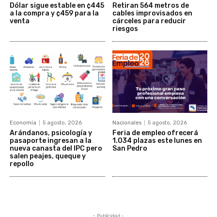
Dólar sigue estable en ¢445
Retiran 564 metros de
a la compra y ¢459 para la
cables improvisados en
venta
cárceles para reducir
riesgos
Economía
5 agosto, 2026
Nacionales
5 agosto, 2026
Arándanos, psicología y
Feria de empleo ofrecerá
pasaporte ingresan a la
1.034 plazas este lunes en
nueva canasta del IPC pero
San Pedro
salen peajes, queque y
repollo
- Publicidad -