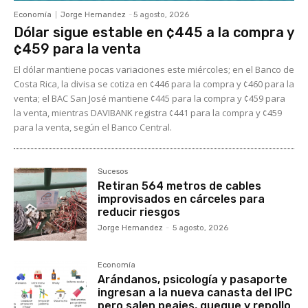
Economía
Jorge Hernandez
-
5 agosto, 2026
Dólar sigue estable en ¢445 a la compra y
¢459 para la venta
El dólar mantiene pocas variaciones este miércoles; en el Banco de
Costa Rica, la divisa se cotiza en ¢446 para la compra y ¢460 para la
venta; el BAC San José mantiene ¢445 para la compra y ¢459 para
la venta, mientras DAVIBANK registra ¢441 para la compra y ¢459
para la venta, según el Banco Central.
Sucesos
Retiran 564 metros de cables
improvisados en cárceles para
reducir riesgos
Jorge Hernandez
-
5 agosto, 2026
Economía
Arándanos, psicología y pasaporte
ingresan a la nueva canasta del IPC
pero salen peajes, queque y repollo